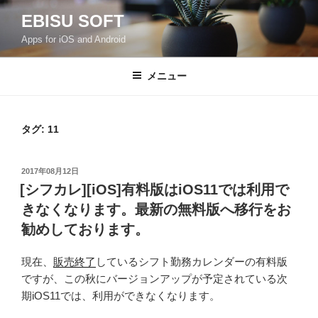
コ
EBISU SOFT
ン
Apps for iOS and Android
テ
ン
ツ
メニュー
へ
ス
キ
タグ:
11
ッ
プ
投
2017年08月12日
稿
[シフカレ][iOS]有料版はiOS11では利用で
日:
きなくなります。最新の無料版へ移行をお
勧めしております。
現在、
販売終了
しているシフト勤務カレンダーの有料版
ですが、この秋にバージョンアップが予定されている次
期iOS11では、利用ができなくなります。