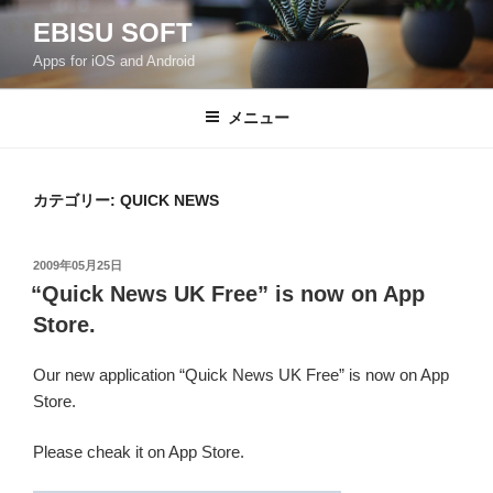
コ
EBISU SOFT
ン
Apps for iOS and Android
テ
ン
ツ
メニュー
へ
ス
キ
カテゴリー:
QUICK NEWS
ッ
プ
投
2009年05月25日
稿
“Quick News UK Free” is now on App
日:
Store.
Our new application “Quick News UK Free” is now on App
Store.
Please cheak it on App Store.