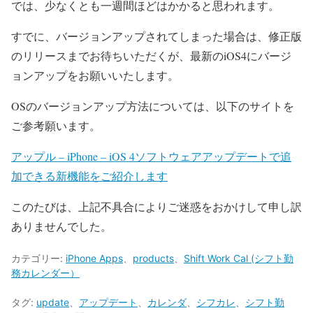
では、少なくとも一週間ほどはかかると思われます。
すでに、バージョンアップされてしまった場合は、修正版
のリリースまでお待ちいただくが、最新のiOS4にバージ
ョンアップをお願いいたします。
OSのバージョンアップ方法については、以下のサイトを
ご参考願います。
アップル – iPhone – iOS 4ソフトウェアアップデートで追
加できる新機能をご紹介します
このたびは、上記不具合によりご迷惑をおかけして申し訳
ありませんでした。
カテゴリー:
iPhone Apps
、
products
、
Shift Work Cal (シフト勤
務カレンダー）
タグ:
update
、
アップデート
、
カレンダ
、
シフカレ
、
シフト勤