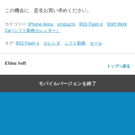
この機会に、是非お買い求めください。
カテゴリー:
iPhone Apps
、
products
、
RSS Flash g
、
Shift Work
Cal (シフト勤務カレンダー）
タグ:
RSS Flash g
、
カレンダ
、
シフト勤務
、
セール
Ebisu Soft
トップへ戻る
モバイルバージョンを終了