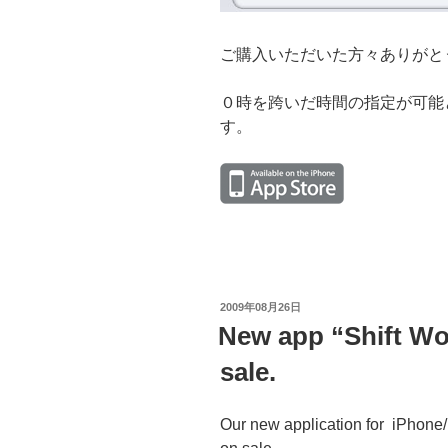
ご購入いただいた方々ありがと
０時を跨いだ時間の指定が可能
す。
投
2009年08月26日
稿
New app “Shift Wo
日:
sale.
Our new application for iPhone/