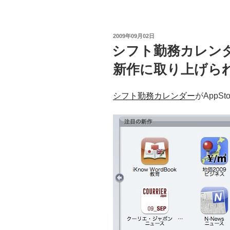
投
2009年09月02日
稿
シフト勤務カレンダー
日:
新作に取り上げら
シフト勤務カレンダー
がApp