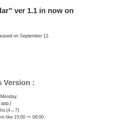
ar” ver 1.1 in now on
eleased on September 12.
 Version :
m Monday.
 app.)
ths.(4→7)
ern like 15:00 〜 08:00.