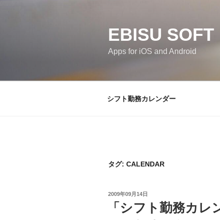
コ
ン
テ
EBISU SOFT
ン
Apps for iOS and Android
ツ
へ
ス
キ
シフト勤務カレンダー
ッ
プ
タグ:
CALENDAR
投
2009年09月14日
稿
「シフト勤務カレンダ
日: