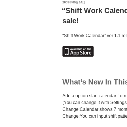
投
2009年09月14日
稿
“Shift Work Calend
日:
sale!
“Shift Work Calendar” ver 1.1 r
What’s New In This
Add:a option start calendar fro
(You can change it with Settings
Change:Calendar shows 7 mon
Change:You can input shift patt