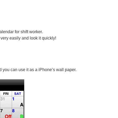
lendar for shift worker.
very easily and look it quickly!
 you can use it as a iPhone’s wall paper.