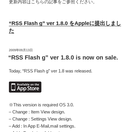
更新内容はこちらの記事をご参照ください。
“RSS Flash g” ver 1.8.0 をAppleに提出しまし
た
投
2009年09月13日
稿
“RSS Flash g” ver 1.8.0 is now on sale.
日:
Today, “RSS Flash g” ver 1.8 was released.
※This version is required OS 3.0.
– Change : Item View design.
– Change : Settings View design.
– Add : In App E-Mail,mail settings.