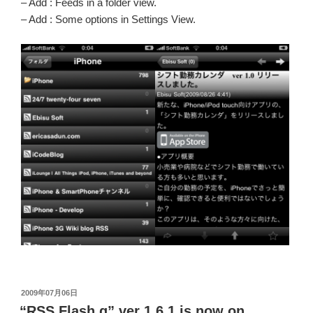
– Add : Feeds in a folder view.
– Add : Some options in Settings View.
投
2009年07月06日
稿
“RSS Flash g” ver 1.6.1 is now on