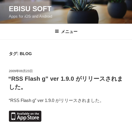
コ
EBISU SOFT
ン
Apps for iOS and Android
テ
ン
ツ
メニュー
へ
ス
キ
タグ:
BLOG
ッ
プ
投
2009年09月23日
稿
“RSS Flash g” ver 1.9.0 がリリースされま
日:
した。
“RSS Flash g” ver 1.9.0 がリリースされました。