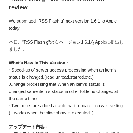
日:
review
We submitted “RSS Flash g” next version 1.6.1 to Apple
today.
本日、”RSS Flash g”の次バージョン1.6.1をAppleに提出し
ました。
What’s New In This Version :
･Speed-up of server access processing when an item’s
status is changed.(read,unread,starred,etc.)
.Change processing that When an item’s status is
changed,same item’s status in other folder is changed at
the same time.
･Two hours are added at automatic update intervals setting.
(It works when the slide show is executed. )
アップデート内容：