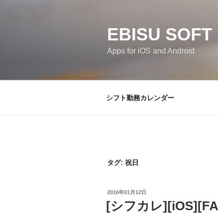
コ
ン
テ
EBISU SOFT
ン
Apps for iOS and Android
ツ
へ
ス
キ
シフト勤務カレンダー
ッ
プ
タグ:
祝日
投
2016年01月12日
稿
[シフカレ][iOS]
日: