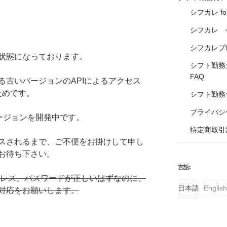
シフカレ fo
シフカレ 
シフカレプレ
状態になっております。
シフト勤務カレ
FAQ
る古いバージョンのAPIによるアクセス
ためです。
シフト勤務カレ
プライバシ
ージョンを開発中です。
特定商取引
スされるまで、ご不便をお掛けして申し
お待ち下さい。
言語:
アドレス、パスワードが正しいはずなのに、
日本語
English
対応をお願いします。