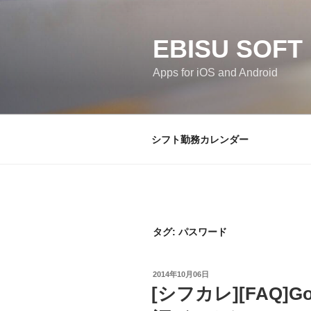
コ
ン
テ
EBISU SOFT
ン
Apps for iOS and Android
ツ
へ
ス
キ
シフト勤務カレンダー
ッ
プ
タグ:
パスワード
投
2014年10月06日
稿
[シフカレ][FAQ]
日: