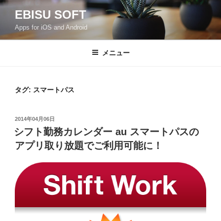
コ
EBISU SOFT
ン
Apps for iOS and Android
テ
ン
ツ
メニュー
へ
ス
キ
タグ:
スマートパス
ッ
プ
投
2014年04月06日
稿
シフト勤務カレンダー au スマートパスの
日:
アプリ取り放題でご利用可能に！