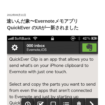
投
2012年09月11日
稿
速いんだ象〜Evernoteメモアプリ
日:
QuickEver のUIが一新されました