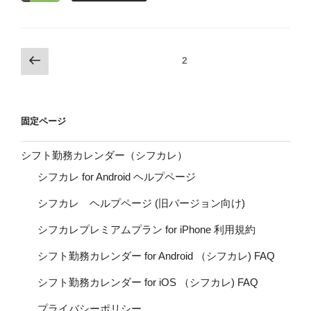
投
前
ページ
2
の
稿
ペ
ナ
ー
ビ
固定ページ
ジ
ゲ
ー
シフト勤務カレンダー（シフカレ）
シ
シフカレ for Android ヘルプページ
ョ
シフカレ ヘルプページ (旧バージョン向け)
ン
シフカレプレミアムプラン for iPhone 利用規約
シフト勤務カレンダー for Android （シフカレ) FAQ
シフト勤務カレンダー for iOS （シフカレ) FAQ
プライバシーポリシー