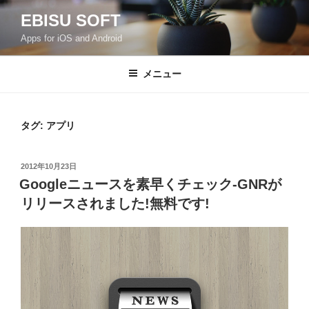
コ
EBISU SOFT
ン
Apps for iOS and Android
テ
ン
ツ
メニュー
へ
ス
キ
タグ:
アプリ
ッ
プ
投
2012年10月23日
稿
Googleニュースを素早くチェック-GNRが
日:
リリースされました!無料です!