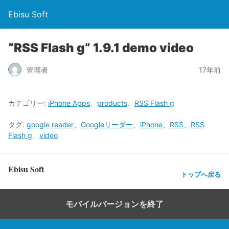
Ebisu Soft
“RSS Flash g” 1.9.1 demo video
管理者
17年前
カテゴリー:
iPhone Apps
、
products
、
RSS Flash g
タグ:
google reader
、
Googleリーダー
、
iPhone
、
RSS
、
RSS
Flash g
、
video
Ebisu Soft
トップへ戻る
モバイルバージョンを終了